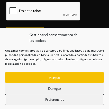
Gestionar el consentimiento de
las cookies
Utilizamos cookies propias y de terceros para fines analíticos y para mostrarte
publicidad personalizada en base a un perfil elaborado a partir de tus hábitos
secretaria@cbcanarias.es
de navegación (por ejemplo, páginas visitadas). Puedes configurar o rechazar
+34 922 253 684
+34 922 315 909
la utilización de cookies.
C/Mercedes, s/n, Pabellón Insular de Tenerife Santiago Martín
Casa del Deporte / 38108 – La Laguna
Acepto
Denegar
POLÍTICA DE PRIVACIDAD
/
POLÍTICA DE COOKIES
/
Preferencias
AVISO LEGAL
/
CONDICIONES
COMERCIALES
/
ACCESIBILIDAD