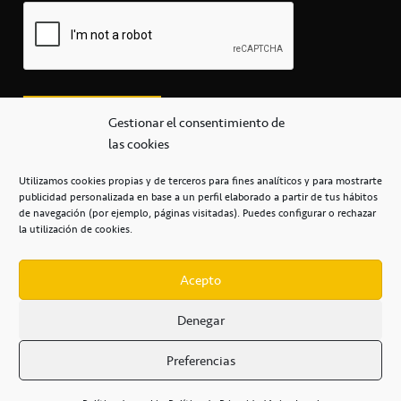
Gestionar el consentimiento de
las cookies
Utilizamos cookies propias y de terceros para fines analíticos y para mostrarte
publicidad personalizada en base a un perfil elaborado a partir de tus hábitos
secretaria@cbcanarias.es
de navegación (por ejemplo, páginas visitadas). Puedes configurar o rechazar
+34 922 253 684
+34 922 315 909
la utilización de cookies.
C/Mercedes, s/n, Pabellón Insular de Tenerife Santiago Martín
Casa del Deporte / 38108 – La Laguna
Acepto
Denegar
POLÍTICA DE PRIVACIDAD
/
POLÍTICA DE COOKIES
/
Preferencias
AVISO LEGAL
/
CONDICIONES
COMERCIALES
/
ACCESIBILIDAD