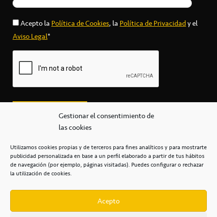
Acepto la
Política de Cookies
, la
Política de Privacidad
y el
Aviso Legal
*
Gestionar el consentimiento de
las cookies
Utilizamos cookies propias y de terceros para fines analíticos y para mostrarte
publicidad personalizada en base a un perfil elaborado a partir de tus hábitos
secretaria@cbcanarias.es
de navegación (por ejemplo, páginas visitadas). Puedes configurar o rechazar
+34 922 253 684
+34 922 315 909
la utilización de cookies.
C/Mercedes, s/n, Pabellón Insular de Tenerife Santiago Martín
Casa del Deporte / 38108 – La Laguna
Acepto