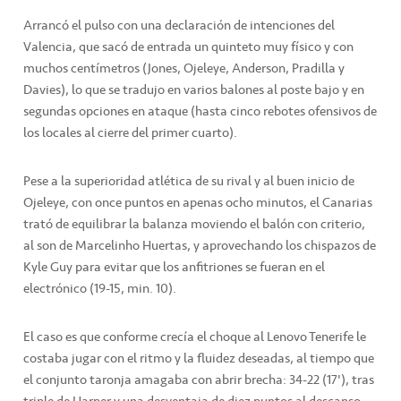
Arrancó el pulso con una declaración de intenciones del
Valencia, que sacó de entrada un quinteto muy físico y con
muchos centímetros (Jones, Ojeleye, Anderson, Pradilla y
Davies), lo que se tradujo en varios balones al poste bajo y en
segundas opciones en ataque (hasta cinco rebotes ofensivos de
los locales al cierre del primer cuarto).
Pese a la superioridad atlética de su rival y al buen inicio de
Ojeleye, con once puntos en apenas ocho minutos, el Canarias
trató de equilibrar la balanza moviendo el balón con criterio,
al son de Marcelinho Huertas, y aprovechando los chispazos de
Kyle Guy para evitar que los anfitriones se fueran en el
electrónico (19-15, min. 10).
El caso es que conforme crecía el choque al Lenovo Tenerife le
costaba jugar con el ritmo y la fluidez deseadas, al tiempo que
el conjunto taronja amagaba con abrir brecha: 34-22 (17'), tras
triple de Harper y una desventaja de diez puntos al descanso