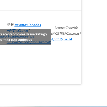
💛🖤
#VamosCanarias
— Lenovo Tenerife
#F4TheCrown
|
(@CB1939Canarias)
ra aceptar cookies de marketing y
NEFo
@azulmarinoviaje
April 25, 2024
permitir este contenido
pic.twitter.com/uonUwbrGiK