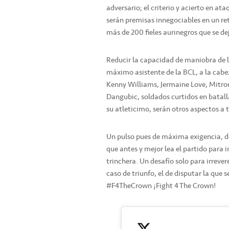
adversario; el criterio y acierto en ata
serán premisas innegociables en un re
más de 200 fieles aurinegros que se de
Reducir la capacidad de maniobra de lo
máximo asistente de la BCL, a la cabe
Kenny Williams, Jermaine Love, Mitro
Dangubic, soldados curtidos en batalla
su atleticimo, serán otros aspectos a 
Un pulso pues de máxima exigencia, don
que antes y mejor lea el partido para i
trinchera. Un desafío solo para irreve
caso de triunfo, el de disputar la que 
#F4TheCrown ¡Fight 4 The Crown!