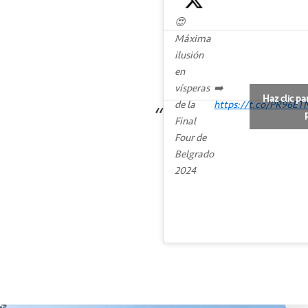
😍
Máxima
ilusión
en
vísperas
➡️
Haz clic pa
de la
https://t.co/PR96ET
Final
Four de
Belgrado
2024