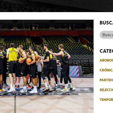
BUSC
Buscar.
CATE
ABONO
CRÓNIC
PARTID
SELECCI
TEMPO