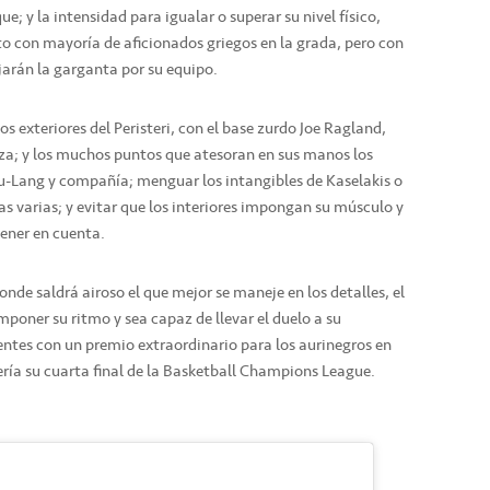
que; y la intensidad para igualar o superar su nivel físico,
to con mayoría de aficionados griegos en la grada, pero con
jarán la garganta por su equipo.
s exteriores del Peristeri, con el base zurdo Joe Ragland,
za; y los muchos puntos que atesoran en sus manos los
u-Lang y compañía; menguar los intangibles de Kaselakis o
s varias; y evitar que los interiores impongan su músculo y
tener en cuenta.
de saldrá airoso el que mejor se maneje en los detalles, el
mponer su ritmo y sea capaz de llevar el duelo a su
rentes con un premio extraordinario para los aurinegros en
sería su cuarta final de la Basketball Champions League.