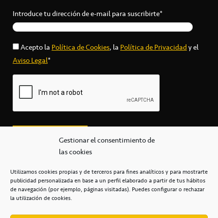
Introduce tu dirección de e-mail para suscribirte*
Acepto la
Política de Cookies
, la
Política de Privacidad
y el
Aviso Legal
*
Gestionar el consentimiento de
las cookies
Utilizamos cookies propias y de terceros para fines analíticos y para mostrarte
publicidad personalizada en base a un perfil elaborado a partir de tus hábitos
secretaria@cbcanarias.es
de navegación (por ejemplo, páginas visitadas). Puedes configurar o rechazar
+34 922 253 684
+34 922 315 909
la utilización de cookies.
C/Mercedes, s/n, Pabellón Insular de Tenerife Santiago Martín