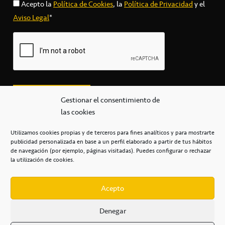
Acepto la
Política de Cookies
, la
Política de Privacidad
y el
Aviso Legal
*
Gestionar el consentimiento de
las cookies
Utilizamos cookies propias y de terceros para fines analíticos y para mostrarte
publicidad personalizada en base a un perfil elaborado a partir de tus hábitos
secretaria@cbcanarias.es
de navegación (por ejemplo, páginas visitadas). Puedes configurar o rechazar
+34 922 253 684
+34 922 315 909
la utilización de cookies.
C/Mercedes, s/n, Pabellón Insular de Tenerife Santiago Martín
Casa del Deporte / 38108 – La Laguna
Acepto
Denegar
POLÍTICA DE PRIVACIDAD
/
POLÍTICA DE COOKIES
/