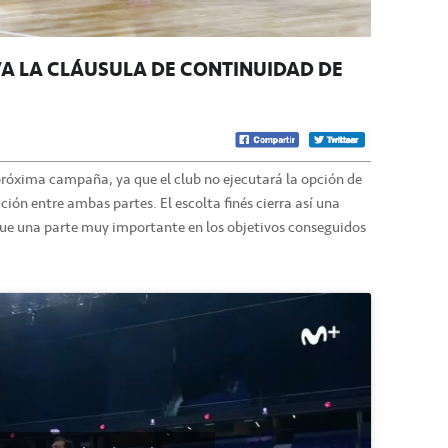
VA LA CLÁUSULA DE CONTINUIDAD DE
 próxima campaña, ya que el club no ejecutará la opción de
ción entre ambas partes. El escolta finés cierra así una
fue una parte muy importante en los objetivos conseguidos