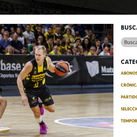
BUSC
Buscar.
CATE
ABONO
CRÓNIC
PARTID
SELECCI
TEMPO