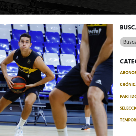
BUSC
Buscar.
CATE
ABONO
CRÓNIC
PARTID
SELECCI
TEMPO