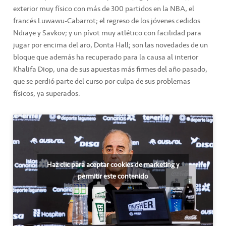
exterior muy físico con más de 300 partidos en la NBA, el
francés Luwawu-Cabarrot; el regreso de los jóvenes cedidos
Ndiaye y Savkov; y un pívot muy atlético con facilidad para
jugar por encima del aro, Donta Hall; son las novedades de un
bloque que además ha recuperado para la causa al interior
Khalifa Diop, una de sus apuestas más firmes del año pasado,
que se perdió parte del curso por culpa de sus problemas
físicos, ya superados.
Haz clic para aceptar cookies de marketing y
permitir este contenido