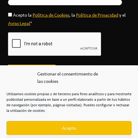
Acepto la
Política de Cookies
, la
Política de Privacidad
y el
Aviso Legal
*
Gestionar el consentimiento de
las cookies
Utilizamos cookies propias y de terceros para fines analíticos y para mostrarte
publicidad personalizada en base a un perfil elaborado a partir de tus hábitos
secretaria@cbcanarias.es
de navegación (por ejemplo, páginas visitadas). Puedes configurar o rechazar
+34 922 253 684
+34 922 315 909
la utilización de cookies.
C/Mercedes, s/n, Pabellón Insular de Tenerife Santiago Martín
Casa del Deporte / 38108 – La Laguna
Acepto