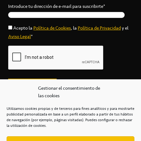
Introduce tu dirección de e-mail para suscribirte*
Acepto la
Política de Cookies
, la
Política de Privacidad
y el
Aviso Legal
*
Gestionar el consentimiento de
las cookies
Utilizamos cookies propias y de terceros para fines analíticos y para mostrarte
publicidad personalizada en base a un perfil elaborado a partir de tus hábitos
secretaria@cbcanarias.es
de navegación (por ejemplo, páginas visitadas). Puedes configurar o rechazar
+34 922 253 684
+34 922 315 909
la utilización de cookies.
C/Mercedes, s/n, Pabellón Insular de Tenerife Santiago Martín