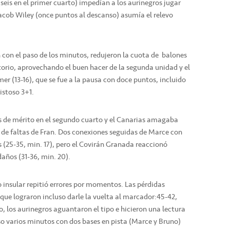
(seis en el primer cuarto) impedían a los aurinegros jugar
acob Wiley (once puntos al descanso) asumía el relevo
 con el paso de los minutos, redujeron la cuota de balones
orio, aprovechando el buen hacer de la segunda unidad y el
er (13-16), que se fue a la pausa con doce puntos, incluido
istoso 3+1.
s de mérito en el segundo cuarto y el Canarias amagaba
s de faltas de Fran. Dos conexiones seguidas de Marce con
s (25-35, min. 17), pero el Covirán Granada reaccionó
años (31-36, min. 20).
to insular repitió errores por momentos. Las pérdidas
, que lograron incluso darle la vuelta al marcador:45-42,
o, los aurinegros aguantaron el tipo e hicieron una lectura
so varios minutos con dos bases en pista (Marce y Bruno)