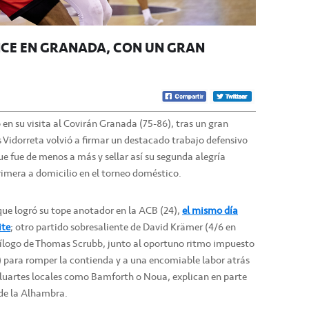
NCE EN GRANADA, CON UN GRAN
en su visita al Covirán Granada (75-86), tras un gran
s Vidorreta volvió a firmar un destacado trabajo defensivo
ue fue de menos a más y sellar así su segunda alegría
primera a domicilio en el torneo doméstico.
 que logró su tope anotador en la ACB (24),
el mismo día
ite
; otro partido sobresaliente de David Krämer (4/6 en
 epílogo de Thomas Scrubb, junto al oportuno ritmo impuesto
) para romper la contienda y a una encomiable labor atrás
aluartes locales como Bamforth o Noua, explican en parte
 de la Alhambra.