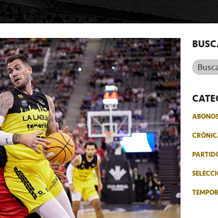
BUSC
Buscar.
CATE
ABONO
CRÓNIC
PARTID
SELECCI
TEMPO