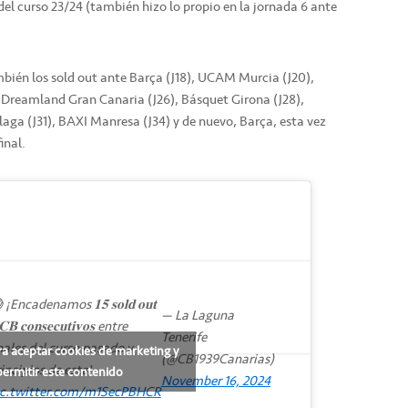
l curso 23/24 (también hizo lo propio en la jornada 6 ante
mbién los sold out ante Barça (J18), UCAM Murcia (J20),
, Dreamland Gran Canaria (J26), Básquet Girona (J28),
aga (J31), BAXI Manresa (J34) y de nuevo, Barça, esta vez
inal.
 ¡Encadenamos 𝟏𝟓 𝐬𝐨𝐥𝐝 𝐨𝐮𝐭
— La Laguna
𝐁 𝐜𝐨𝐧𝐬𝐞𝐜𝐮𝐭𝐢𝐯𝐨𝐬 entre
Tenerife
nales del curso pasado y
ra aceptar cookies de marketing y
(@CB1939Canarias)
incipios de este!
permitir este contenido
November 16, 2024
ic.twitter.com/m1SecPBHCR