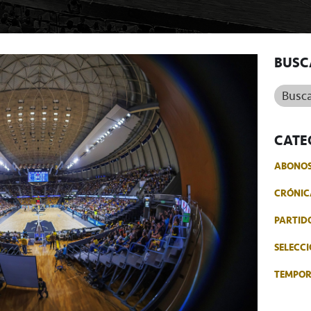
BUSC
Buscar.
CATE
ABONO
CRÓNIC
PARTID
SELECCI
TEMPO