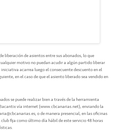
 de liberación de asientos entre sus abonados, lo que
ualquier motivo no puedan acudir a algún partido liberar
a iniciativa acarrea luego el consecuente descuento en el
iente, en el caso de que el asiento liberado sea vendido en
nados se puede realizar bien a través de la herramienta
Bacantix vía internet (www.cbcanarias.net), enviando la
taria@cbcanarias.es; o de manera presencial, en las oficinas
l club fija como último día hábil de este servicio 48 horas
sticas.