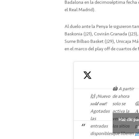
Badalona en la decimoséptima fecha de
el Real Madrid).
Al duelo ante la Penya le siguieron ta
Baskonia (J21), Covirán Granada (J23)
Surne Bilbao Basket (J29), Unicaja Mál
en el marco del play off de cuartos de f
🏟️ A partir
🙌 ¡Nuevo
de ahora
𝒔𝒐𝒍𝒅 𝒐𝒖𝒕!
solo se
😱
Agotadas
activa la
𝐀
las
venta en
fi
Haz clic pa
entradas
los sitios
pr
disponibles
que liberen
p