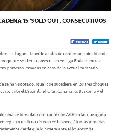
CADENA 15 ‘SOLD OUT’ CONSECUTIVOS
mbre. La Laguna Tenerife acaba de confirmar, coincidiendo
cimoquinto sold out consecutivo en Liga Endesa entre el
atro primeras jornadas en casa de la actual campaña.
de se han agotado, igual que sucediera en los tres choques
e curso ante el Dreamland Gran Canaria, el Baskonia y el
uincena de jornadas como anfitrión ACB en las que agota
én registró un lleno técnico en las once últimas jornadas
cretamente desde que lo hiciera ante el Joventut de