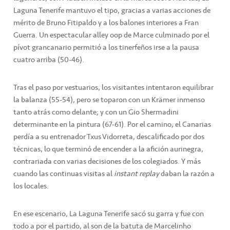
Laguna Tenerife mantuvo el tipo, gracias a varias acciones de
mérito de Bruno Fitipaldo y a los balones interiores a Fran
Guerra. Un espectacular alley oop de Marce culminado por el
pívot grancanario permitió a los tinerfeños irse a la pausa
cuatro arriba (50-46).
Tras el paso por vestuarios, los visitantes intentaron equilibrar
la balanza (55-54), pero se toparon con un Krämer inmenso
tanto atrás como delante; y con un Gio Shermadini
determinante en la pintura (67-61). Por el camino, el Canarias
perdía a su entrenador Txus Vidorreta, descalificado por dos
técnicas, lo que terminó de encender a la afición aurinegra,
contrariada con varias decisiones de los colegiados. Y más
cuando las continuas visitas al
instant replay
daban la razón a
los locales.
En ese escenario, La Laguna Tenerife sacó su garra y fue con
todo a por el partido, al son de la batuta de Marcelinho