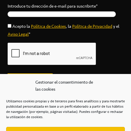
Introduce tu dirección de e-mail para suscribirte*
Acepto la
Política de Cookies
, la
Política de Privacidad
y el
Aviso Legal
*
Gestionar el consentimiento de
las cookies
Utilizamos cookies propias y de terceros para fines analíticos y para mostrarte
publicidad personalizada en base a un perfil elaborado a partir de tus hábitos
secretaria@cbcanarias.es
de navegación (por ejemplo, páginas visitadas). Puedes configurar o rechazar
+34 922 253 684
+34 922 315 909
la utilización de cookies.
C/Mercedes, s/n, Pabellón Insular de Tenerife Santiago Martín