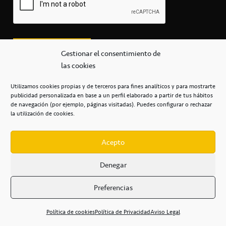
Gestionar el consentimiento de
las cookies
Utilizamos cookies propias y de terceros para fines analíticos y para mostrarte
publicidad personalizada en base a un perfil elaborado a partir de tus hábitos
secretaria@cbcanarias.es
de navegación (por ejemplo, páginas visitadas). Puedes configurar o rechazar
+34 922 253 684
+34 922 315 909
la utilización de cookies.
C/Mercedes, s/n, Pabellón Insular de Tenerife Santiago Martín
Casa del Deporte / 38108 – La Laguna
Acepto
Denegar
POLÍTICA DE PRIVACIDAD
/
POLÍTICA DE COOKIES
/
Preferencias
AVISO LEGAL
/
CONDICIONES
COMERCIALES
/
ACCESIBILIDAD
Política de cookies
Política de Privacidad
Aviso Legal