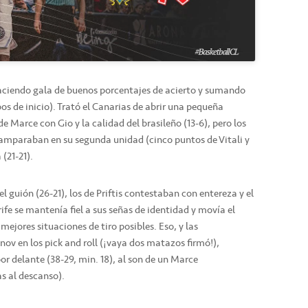
haciendo gala de buenos porcentajes de acierto y sumando
bos de inicio). Trató el Canarias de abrir una pequeña
 Marce con Gio y la calidad del brasileño (13-6), pero los
e amparaban en su segunda unidad (cinco puntos de Vitali y
(21-21).
el guión (26-21), los de Priftis contestaban con entereza y el
ife se mantenía fiel a sus señas de identidad y movía el
mejores situaciones de tiro posibles. Eso, y las
ov en los pick and roll (¡vaya dos matazos firmó!),
r delante (38-29, min. 18), al son de un Marce
s al descanso).