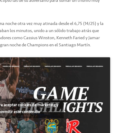
 eclipsó las de su adversario para sumar un triunfo muy
 una noche otra vez muy atinada desde el 6,75 (14/25) y la
n los minutos, unido a un sólido trabajo atrás que
gadores como Cassius Winston, Kenneth Faried y Jamar
 gran noche de Champions en el Santiago Martín.
ra aceptar cookies de marketing y
permitir este contenido