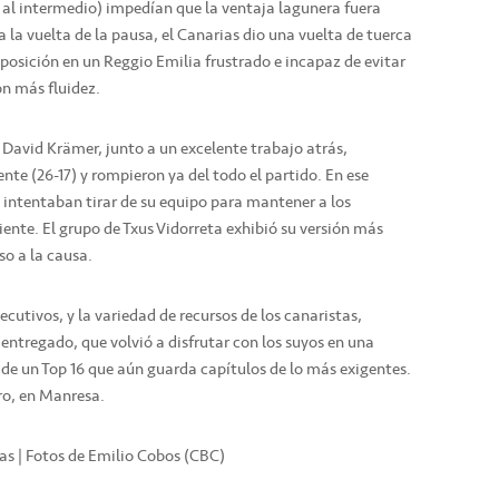
/10 al intermedio) impedían que la ventaja lagunera fuera
 la vuelta de la pausa, el Canarias dio una vuelta de tuerca
posición en un Reggio Emilia frustrado e incapaz de evitar
on más fluidez.
e David Krämer, junto a un excelente trabajo atrás,
nte (26-17) y rompieron ya del todo el partido. En ese
intentaban tirar de su equipo para mantener a los
ciente. El grupo de Txus Vidorreta exhibió su versión más
so a la causa.
cutivos, y la variedad de recursos de los canaristas,
 entregado, que volvió a disfrutar con los suyos en una
 de un Top 16 que aún guarda capítulos de lo más exigentes.
ero, en Manresa.
cas | Fotos de Emilio Cobos (CBC)