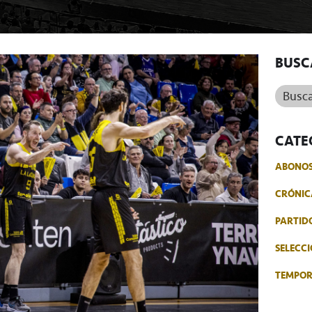
BUSC
Buscar.
CATE
ABONO
CRÓNIC
PARTID
SELECCI
TEMPO