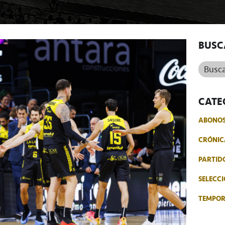
BUSC
Buscar.
CATE
ABONO
CRÓNIC
PARTID
SELECCI
TEMPO