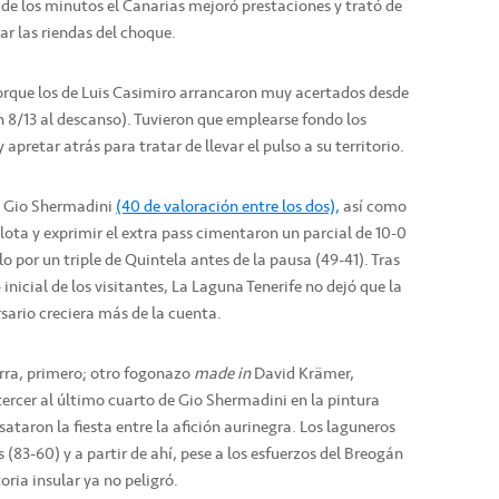
o de los minutos el Canarias mejoró prestaciones y trató de
r las riendas del choque.
 porque los de Luis Casimiro arrancaron muy acertados desde
un 8/13 al descanso). Tuvieron que emplearse fondo los
 apretar atrás para tratar de llevar el pulso a su territorio.
y Gio Shermadini
(40 de valoración entre los dos),
así como
pelota y exprimir el extra pass cimentaron un parcial de 10-0
 por un triple de Quintela antes de la pausa (49-41). Tras
 inicial de los visitantes, La Laguna Tenerife no dejó que la
sario creciera más de la cuenta.
rra, primero; otro fogonazo
made in
David Krämer,
tercer al último cuarto de Gio Shermadini en la pintura
esataron la fiesta entre la afición aurinegra. Los laguneros
(83-60) y a partir de ahí, pese a los esfuerzos del Breogán
oria insular ya no peligró.