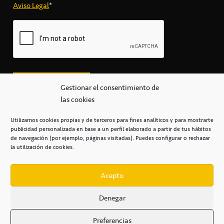
Aviso Legal
*
Gestionar el consentimiento de
las cookies
Utilizamos cookies propias y de terceros para fines analíticos y para mostrarte
publicidad personalizada en base a un perfil elaborado a partir de tus hábitos
secretaria@cbcanarias.es
de navegación (por ejemplo, páginas visitadas). Puedes configurar o rechazar
+34 922 253 684
+34 922 315 909
la utilización de cookies.
C/Mercedes, s/n, Pabellón Insular de Tenerife Santiago Martín
Casa del Deporte / 38108 – La Laguna
Acepto
Denegar
POLÍTICA DE PRIVACIDAD
/
POLÍTICA DE COOKIES
/
Preferencias
AVISO LEGAL
/
CONDICIONES