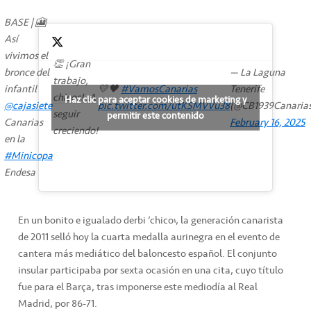
BASE | 🎦
Así
vivimos el
👏 ¡Gran
bronce del
— La Laguna
trabajo,
infantil
💛🖤
#VamosCanarias
Tenerife
chicos! ¡A
Haz clic para aceptar cookies de marketing y
@cajasiete
pic.twitter.com/utKSMVVu38
(@CB1939Canarias
seguir
permitir este contenido
Canarias
February 16, 2025
creciendo!
en la
#Minicopa
Endesa
En un bonito e igualado derbi ‘chico’, la generación canarista
de 2011 selló hoy la cuarta medalla aurinegra en el evento de
cantera más mediático del baloncesto español. El conjunto
insular participaba por sexta ocasión en una cita, cuyo título
fue para el Barça, tras imponerse este mediodía al Real
Madrid, por 86-71.