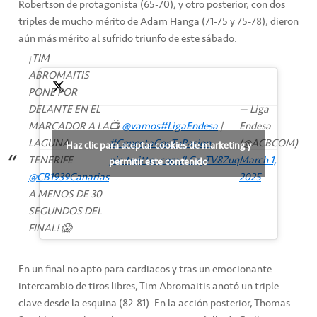
Robertson de protagonista (65-70); y otro posterior, con dos
triples de mucho mérito de Adam Hanga (71-75 y 75-78), dieron
aún más mérito al sufrido triunfo de este sábado.
¡TIM
ABROMAITIS
PONE POR
DELANTE EN EL
— Liga
MARCADOR A LA
📺
@vamos
#LigaEndesa
|
Endesa
LAGUNA
#ConectaConTuPasion
(@ACBCOM)
Haz clic para aceptar cookies de marketing y
TENERIFE
pic.twitter.com/LCzyTV8Zuq
March 1,
permitir este contenido
@CB1939Canarias
2025
A MENOS DE 30
SEGUNDOS DEL
FINAL! 😱
En un final no apto para cardiacos y tras un emocionante
intercambio de tiros libres, Tim Abromaitis anotó un triple
clave desde la esquina (82-81). En la acción posterior, Thomas