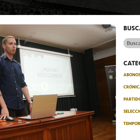
BUSC
Buscar.
CATE
ABONO
CRÓNIC
PARTID
SELECCI
TEMPO