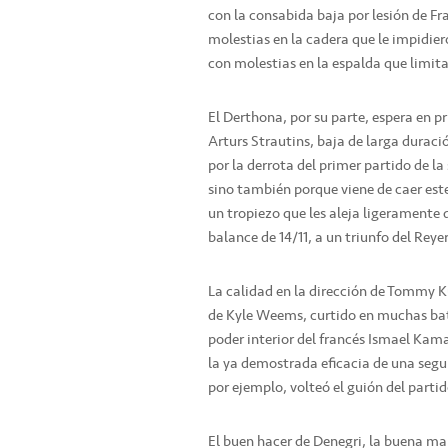
con la consabida baja por lesión de Fr
molestias en la cadera que le impidie
con molestias en la espalda que limit
El Derthona, por su parte, espera en pr
Arturs Strautins, baja de larga durac
por la derrota del primer partido de l
sino también porque viene de caer est
un tropiezo que les aleja ligeramente 
balance de 14/11, a un triunfo del Reye
La calidad en la dirección de Tommy K
de Kyle Weems, curtido en muchas batal
poder interior del francés Ismael Kama
la ya demostrada eficacia de una segu
por ejemplo, volteó el guión del parti
El buen hacer de Denegri, la buena man