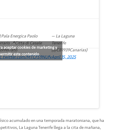
 Pala Energica Paolo
— La Laguna
rraris 📍Citta di Casale
Tenerife
ra aceptar cookies de marketing y
onferrato
(@CB1939Canarias)
permitir este contenido
ic.twitter.com/MTCF59NUfy
April 15, 2025
 físico acumulado en una temporada maratoniana, que ha
mpetitivos, La Laguna Tenerife llega a la cita de mañana,