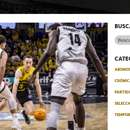
BUSC
Buscar.
CATE
ABONO
CRÓNIC
PARTID
SELECCI
TEMPO