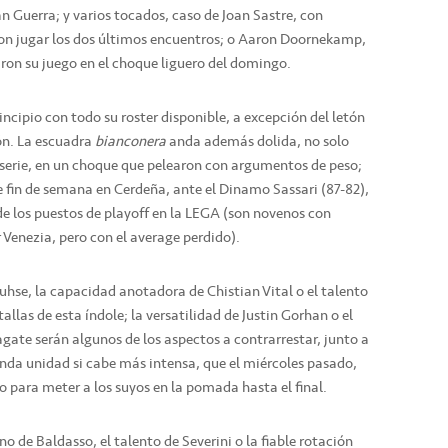
an Guerra; y varios tocados, caso de Joan Sastre, con
ron jugar los dos últimos encuentros; o Aaron Doornekamp,
aron su juego en el choque liguero del domingo.
incipio con todo su roster disponible, a excepción del letón
ión. La escuadra
bianconera
anda además dolida, no solo
a serie, en un choque que pelearon con argumentos de peso;
e fin de semana en Cerdeña, ante el Dinamo Sassari (87-82),
de los puestos de playoff en la LEGA (son novenos con
r Venezia, pero con el average perdido).
uhse, la capacidad anotadora de Chistian Vital o el talento
las de esta índole; la versatilidad de Justin Gorhan o el
gate serán algunos de los aspectos a contrarrestar, junto a
nda unidad si cabe más intensa, que el miércoles pasado,
do para meter a los suyos en la pomada hasta el final.
o de Baldasso, el talento de Severini o la fiable rotación