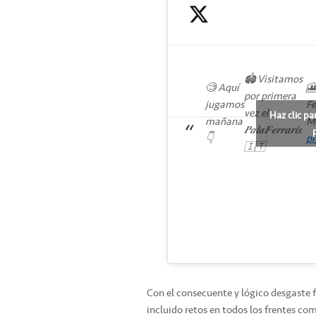
🏟️ Visitamos
🧐 Aquí
🎦
por primera
jugamos
Fe
vez el
Haz clic pa
mañana
M
𝑷𝒂𝒍𝒂𝑭𝒆𝒓𝒓𝒂𝒓𝒊𝒔
👇
p
🇮🇹
Con el consecuente y lógico desgaste
incluido retos en todos los frentes co