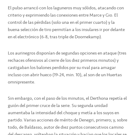
El pulso arrancó con los laguneros muy sólidos, atacando con
criterio y exprimiendo las conexiones entre Marce y Gio. El
control de las pérdidas (solo una en el primer cuarto) y la
buena selección de tiro permitían a los insulares ir por delante
en el electrónico (6-8, tras triple de Doornekamp).
Los aurinegros disponían de segundas opciones en ataque (tres
rechaces ofensivos al cierre de los diez primeros minutos) y
castigaban los balones perdidos por su rival para amagar
incluso con abrir hueco (19-24, min. 10), al son de un Huertas
omnipresente.
Sin embargo, con el paso de los minutos, el Derthona repetía el
guión del primer cruce de la serie. Su segunda unidad
aumentaba la intensidad del choque y metía a los suyos en
partido. Varias acciones de mérito de Denegri, primero; y, sobre
todo, de Baldasso, autor de diez puntos consecutivos camino
del descanso, volteaban la situación y hacían que los locales se