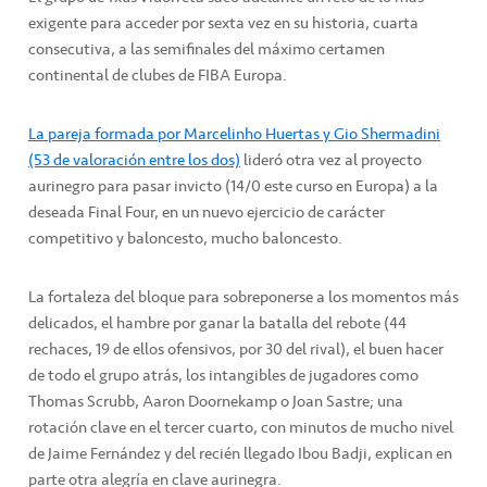
exigente para acceder por sexta vez en su historia, cuarta
consecutiva, a las semifinales del máximo certamen
continental de clubes de FIBA Europa.
La pareja formada por Marcelinho Huertas y Gio Shermadini
(53 de valoración entre los dos)
lideró otra vez al proyecto
aurinegro para pasar invicto (14/0 este curso en Europa) a la
deseada Final Four, en un nuevo ejercicio de carácter
competitivo y baloncesto, mucho baloncesto.
La fortaleza del bloque para sobreponerse a los momentos más
delicados, el hambre por ganar la batalla del rebote (44
rechaces, 19 de ellos ofensivos, por 30 del rival), el buen hacer
de todo el grupo atrás, los intangibles de jugadores como
Thomas Scrubb, Aaron Doornekamp o Joan Sastre; una
rotación clave en el tercer cuarto, con minutos de mucho nivel
de Jaime Fernández y del recién llegado Ibou Badji, explican en
parte otra alegría en clave aurinegra.