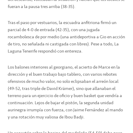
fueran a la pausa tres arriba (38-35).
Tras el paso por vestuarios, la escuadra anfitriona firmó un
parcial de 4-0 de entrada (42-35), con una jugada
rocambolesca de por medio (una antideportiva a Gio en acción
de tiro, no señalada ni castigada con libres). Pese a todo, La
Laguna Tenerife respondió con entereza.
Los balones interiores al georgiano, el acierto de Marce en la
dirección y el buen trabajo bajo tablero, con varios rebotes
ofensivos de mucho valor, no solo eclipsaban el arreón local
(49-52, tras triple de David Krämer), sino que allanaban el
terreno para un ejercicio de oficio y buen basket que vendría a
continuación. Lejos de bajar el pistón, la segunda unidad
aurinegra irrumpía con fuerza, con Jaime Fernández al mando
y una rotación muy valiosa de Ibou Badji.
Un canastón sobre la bocina del madrileño (54-59) daba paso