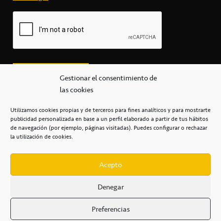
Gestionar el consentimiento de
las cookies
Utilizamos cookies propias y de terceros para fines analíticos y para mostrarte
publicidad personalizada en base a un perfil elaborado a partir de tus hábitos
secretaria@cbcanarias.es
de navegación (por ejemplo, páginas visitadas). Puedes configurar o rechazar
+34 922 253 684
+34 922 315 909
la utilización de cookies.
C/Mercedes, s/n, Pabellón Insular de Tenerife Santiago Martín
Casa del Deporte / 38108 – La Laguna
Acepto
Denegar
POLÍTICA DE PRIVACIDAD
/
POLÍTICA DE COOKIES
/
Preferencias
AVISO LEGAL
/
CONDICIONES