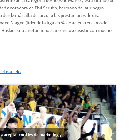
istente de la categoría después de Marce y está tirando de
lidad anotadora de Phil Scrubb, hermano del aurinegro
 desde más allá del arco; o las prestaciones de una
ne Diagne (líder de la liga en % de acierto en tiros de
n Huskic para anotar, rebotear e incluso asistir con mucho
del partido
ra aceptar cookies de marketing y