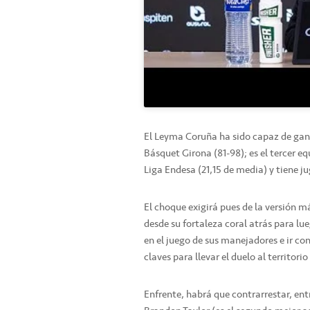
El Leyma Coruña ha sido capaz de ganar
Básquet Girona (81-98); es el tercer e
Liga Endesa (21,15 de media) y tiene j
El choque exigirá pues de la versión m
desde su fortaleza coral atrás para lue
en el juego de sus manejadores e ir co
claves para llevar el duelo al territori
Enfrente, habrá que contrarrestar, ent