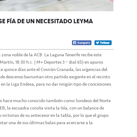
SE FÍA DE UN NECESITADO LEYMA
a zona noble de la ACB. La Laguna Tenerife recibe este
rtín, 18:30 h.c. | M+ Deportes 3 – dial 65) en apuros
ace quince días ante el Covirán Granada, las urgencias del
s de descenso barruntan otro partido exigente en el recinto
 en la Liga Endesa, para no dar ningún tipo de concesiones.
a no hace mucho conocido también como Sondeos del Norte
EB, la escuadra coruña visita la Isla, con un balance de
o victorias de su antecesor en la tabla, por lo que el grupo
star una de sus últimas balas para acercarse a la