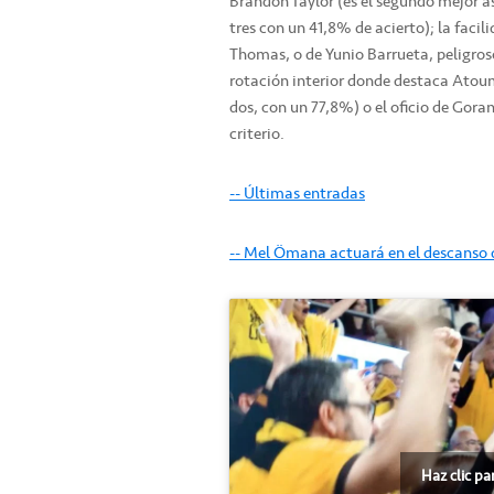
Brandon Taylor (es el segundo mejor as
tres con un 41,8% de acierto); la faci
Thomas, o de Yunio Barrueta, peligroso
rotación interior donde destaca Atouma
dos, con un 77,8%) o el oficio de Gora
criterio.
-- Últimas entradas
-- Mel Ömana actuará en el descanso 
Haz clic pa