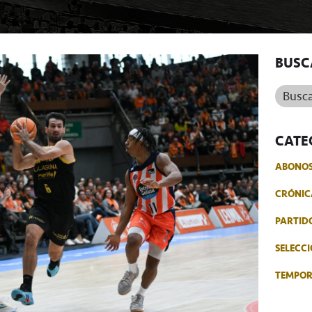
BUSC
Buscar.
CATE
ABONO
CRÓNIC
PARTID
SELECCI
TEMPO