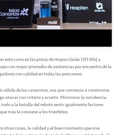
 este curso en las pistas de Hiopos Lleida (101-106) y
quipo con mejor promedio de asistencias por encuentro de la
ugadores con calidad en todas las posiciones.
ás sólida de los canaristas, esa que comienza a construirse
go atacar con criterio y acierto. Minimizar la inicidencia
n todo a la batalla del rebote serán igualmente factores
o que más le conviene a los tinerfeños.
re otras cosas, la calidad y el buen momento que vive