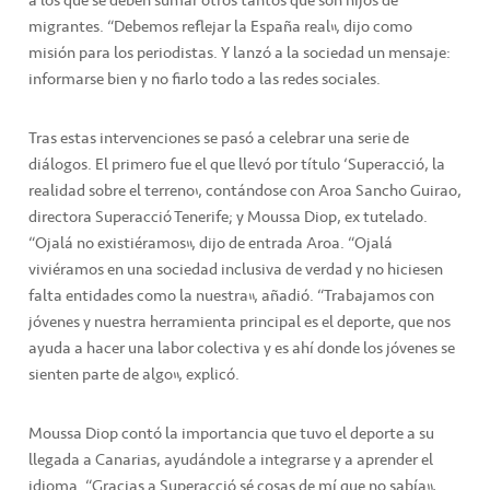
a los que se deben sumar otros tantos que son hijos de
migrantes. “Debemos reflejar la España real”, dijo como
misión para los periodistas. Y lanzó a la sociedad un mensaje:
informarse bien y no fiarlo todo a las redes sociales.
Tras estas intervenciones se pasó a celebrar una serie de
diálogos. El primero fue el que llevó por título ‘Superacció, la
realidad sobre el terreno’, contándose con Aroa Sancho Guirao,
directora Superacció Tenerife; y Moussa Diop, ex tutelado.
“Ojalá no existiéramos”, dijo de entrada Aroa. “Ojalá
viviéramos en una sociedad inclusiva de verdad y no hiciesen
falta entidades como la nuestra”, añadió. “Trabajamos con
jóvenes y nuestra herramienta principal es el deporte, que nos
ayuda a hacer una labor colectiva y es ahí donde los jóvenes se
sienten parte de algo”, explicó.
Moussa Diop contó la importancia que tuvo el deporte a su
llegada a Canarias, ayudándole a integrarse y a aprender el
idioma. “Gracias a Superacció sé cosas de mí que no sabía”,