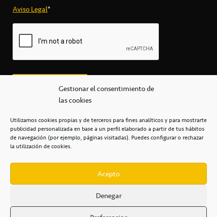
Aviso Legal
*
Gestionar el consentimiento de
las cookies
Utilizamos cookies propias y de terceros para fines analíticos y para mostrarte
publicidad personalizada en base a un perfil elaborado a partir de tus hábitos
secretaria@cbcanarias.es
de navegación (por ejemplo, páginas visitadas). Puedes configurar o rechazar
+34 922 253 684
+34 922 315 909
la utilización de cookies.
C/Mercedes, s/n, Pabellón Insular de Tenerife Santiago Martín
Casa del Deporte / 38108 – La Laguna
Acepto
Denegar
POLÍTICA DE PRIVACIDAD
/
POLÍTICA DE COOKIES
/