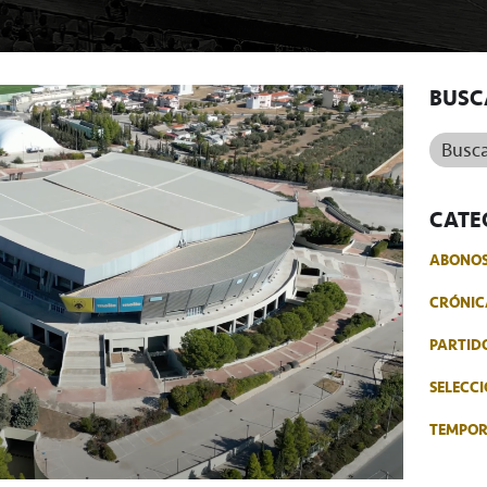
BUSC
Buscar.
CATE
ABONO
CRÓNIC
PARTID
SELECCI
TEMPO