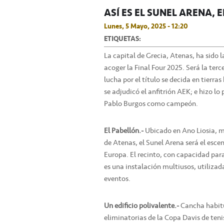
ASÍ ES EL SUNEL ARENA, 
Lunes, 5 Mayo, 2025 - 12:20
ETIQUETAS:
La capital de Grecia, Atenas, ha sido
acoger la Final Four 2025. Será la terc
lucha por el título se decida en tierr
se adjudicó el anfitrión AEK; e hizo lo
Pablo Burgos como campeón.
El Pabellón.-
Ubicado en Ano Liosia, m
de Atenas, el Sunel Arena será el escen
Europa. El recinto, con capacidad par
es una instalación multiusos, utilizad
eventos.
Un edificio polivalente.-
Cancha habitua
eliminatorias de la Copa Davis de teni