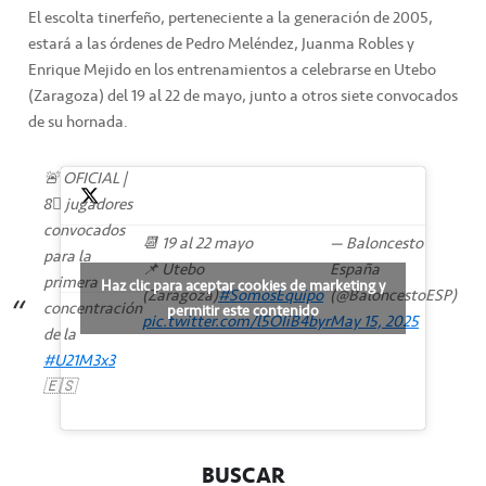
El escolta tinerfeño, perteneciente a la generación de 2005,
estará a las órdenes de Pedro Meléndez, Juanma Robles y
Enrique Mejido en los entrenamientos a celebrarse en Utebo
(Zaragoza) del 19 al 22 de mayo, junto a otros siete convocados
de su hornada.
🚨 OFICIAL |
8⃣ jugadores
convocados
📆 19 al 22 mayo
— Baloncesto
para la
📌 Utebo
España
primera
Haz clic para aceptar cookies de marketing y
(Zaragoza)
#SomosEquipo
(@BaloncestoESP)
concentración
permitir este contenido
pic.twitter.com/l5OIiB4byr
May 15, 2025
de la
#U21M3x3
🇪🇸
BUSCAR