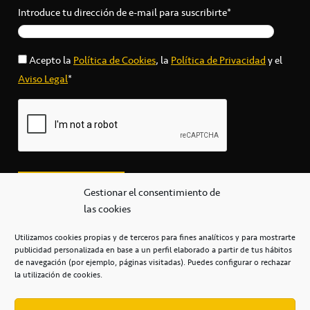
Introduce tu dirección de e-mail para suscribirte*
Acepto la
Política de Cookies
, la
Política de Privacidad
y el
Aviso Legal
*
Gestionar el consentimiento de
las cookies
Utilizamos cookies propias y de terceros para fines analíticos y para mostrarte
publicidad personalizada en base a un perfil elaborado a partir de tus hábitos
secretaria@cbcanarias.es
de navegación (por ejemplo, páginas visitadas). Puedes configurar o rechazar
+34 922 253 684
+34 922 315 909
la utilización de cookies.
C/Mercedes, s/n, Pabellón Insular de Tenerife Santiago Martín