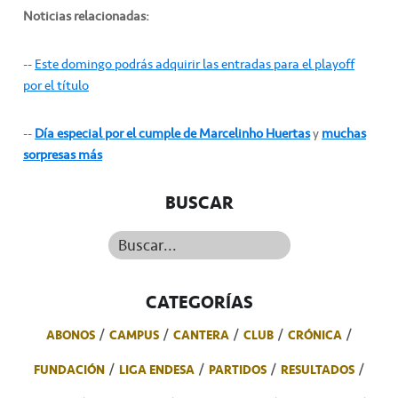
Noticias relacionadas:
--
Este domingo podrás adquirir las entradas para el playoff
por el título
--
Día especial por el cumple de Marcelinho Huertas
y
muchas
sorpresas más
BUSCAR
Buscar...
CATEGORÍAS
ABONOS
CAMPUS
CANTERA
CLUB
CRÓNICA
FUNDACIÓN
LIGA ENDESA
PARTIDOS
RESULTADOS