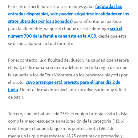
El recinto tinerfeño vestirá sus mejores galas
(agotadas las
entradas disponibles, solo pueden adquirirse localidades en los
sitios liberados por los abonados)
para afrontar un partido
para la efeméride, ya que el choque de este domingo
será el
número 700 de la familia canarista en la ACB
, desde que esta
se disputa bajo su actual formato.
Por el contexto, la dificultad del duelo y la calidad que atesora
el rival, el de mañana será un adelanto en toda regla de lo que
le aguarda a los de Txus Vidorreta en los próximos playoffs por
el título,
cuyo arranque está previsto para el lunes día 2 de
junio
. Un reto de máximo nivel ante un adversario muy difícil
de batir.
Tercero, con un balance de 23/9, el equipo taronja visita la Isla
como la mejor escuadra en valoración de la categoría (113,61
créditos por choque); la que más puntos anota (96,2 de
media); y la que más rebotea: 41,25 capturas de promedio y