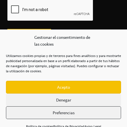
Gestionar el consentimiento de
las cookies
Utilizamos cookies propias y de terceros para fines analíticos y para mostrarte
publicidad personalizada en base a un perfil elaborado a partir de tus hábitos
secretaria@cbcanarias.es
de navegación (por ejemplo, páginas visitadas). Puedes configurar o rechazar
+34 922 253 684
+34 922 315 909
la utilización de cookies.
C/Mercedes, s/n, Pabellón Insular de Tenerife Santiago Martín
Casa del Deporte / 38108 – La Laguna
Acepto
Denegar
POLÍTICA DE PRIVACIDAD
/
POLÍTICA DE COOKIES
/
Preferencias
AVISO LEGAL
/
CONDICIONES
COMERCIALES
/
ACCESIBILIDAD
Política de cookies
Política de Privacidad
Aviso Legal