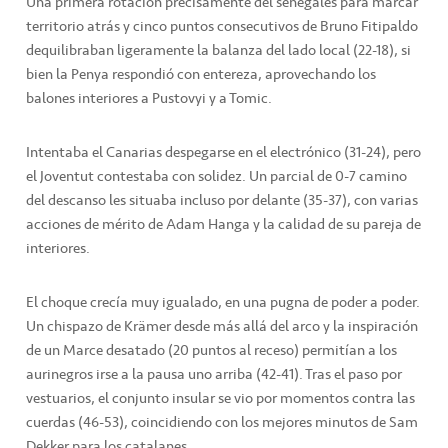
Una primera rotación precisamente del senegalés para marcar
territorio atrás y cinco puntos consecutivos de Bruno Fitipaldo
dequilibraban ligeramente la balanza del lado local (22-18), si
bien la Penya respondió con entereza, aprovechando los
balones interiores a Pustovyi y a Tomic.
Intentaba el Canarias despegarse en el electrónico (31-24), pero
el Joventut contestaba con solidez. Un parcial de 0-7 camino
del descanso les situaba incluso por delante (35-37), con varias
acciones de mérito de Adam Hanga y la calidad de su pareja de
interiores.
El choque crecía muy igualado, en una pugna de poder a poder.
Un chispazo de Krämer desde más allá del arco y la inspiración
de un Marce desatado (20 puntos al receso) permitían a los
aurinegros irse a la pausa uno arriba (42-41). Tras el paso por
vestuarios, el conjunto insular se vio por momentos contra las
cuerdas (46-53), coincidiendo con los mejores minutos de Sam
Dekker para los catalanes.