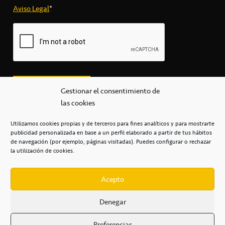
Aviso Legal
*
Gestionar el consentimiento de
las cookies
Utilizamos cookies propias y de terceros para fines analíticos y para mostrarte
publicidad personalizada en base a un perfil elaborado a partir de tus hábitos
secretaria@cbcanarias.es
de navegación (por ejemplo, páginas visitadas). Puedes configurar o rechazar
+34 922 253 684
+34 922 315 909
la utilización de cookies.
C/Mercedes, s/n, Pabellón Insular de Tenerife Santiago Martín
Casa del Deporte / 38108 – La Laguna
Acepto
Denegar
POLÍTICA DE PRIVACIDAD
/
POLÍTICA DE COOKIES
/
Preferencias