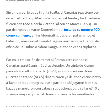
Sin embargo, lejos de tirar la toalla, el Canarias reaccionó con
un 7-0, el Santiago Martín dio un paso al frente y los tinerfeños
fueron con todo a por la victoria, al son de Marce (53-53). Un
par de triples de Aaron Doornekamop
,
incluido su número 400
como aurinegro,
y Tim Abromaitis, pusieron patas arriba el
Pabellón; mientras el Joventut seguía resistiéndose tirando del
oficio de Pau Ribas o Adam Hanga, autor de varios triplazos.
Fue en la transición del tercer al último acto cuando el
Canarias apretó aún más el acelerador. Un triple de Krámer
para abrir el último cuarto (73-63) y dos posteriores de un
Huertas en trance (81-65) dinamitaron ya del todo el encuentro
a favor de los aurinegros, que a partir de ahí jugaron bien sus
bazas y manejaron con cabeza sus opciones para sellar el 1-0 y
situarse muy cerquita del deseado sueño de las semifinales.
Una faena trabajada a pulso, que permite a La Laguna Tenerife