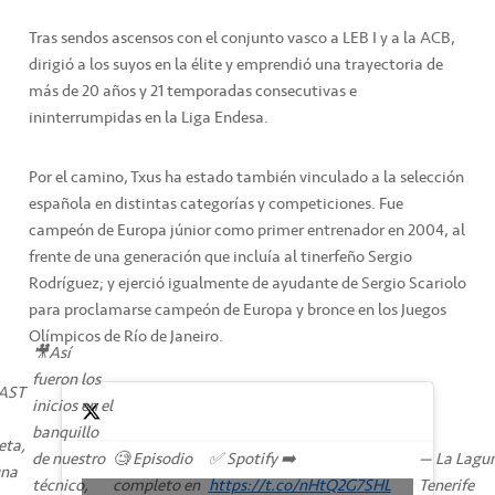
Tras sendos ascensos con el conjunto vasco a LEB I y a la ACB,
dirigió a los suyos en la élite y emprendió una trayectoria de
más de 20 años y 21 temporadas consecutivas e
ininterrumpidas en la Liga Endesa.
Por el camino, Txus ha estado también vinculado a la selección
española en distintas categorías y competiciones. Fue
campeón de Europa júnior como primer entrenador en 2004, al
frente de una generación que incluía al tinerfeño Sergio
Rodríguez; y ejerció igualmente de ayudante de Sergio Scariolo
para proclamarse campeón de Europa y bronce en los Juegos
Olímpicos de Río de Janeiro.
🎥Así
fueron los
AST
inicios en el
banquillo
eta,
de nuestro
🧐 Episodio
✅ Spotify ➡️
— La Lagu
una
técnico,
completo en
https://t.co/nHtQ2G7SHL
Tenerife