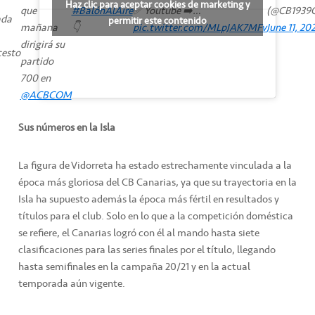
Haz clic para aceptar cookies de marketing y
que
#BalónAlAire
✅ Youtube ➡️…
(@CB1939C
ada
permitir este contenido
mañana
👇
pic.twitter.com/MLpJAK7MFv
June 11, 20
dirigirá su
cesto
partido
700 en
@ACBCOM
Sus números en la Isla
La figura de Vidorreta ha estado estrechamente vinculada a la
época más gloriosa del CB Canarias, ya que su trayectoria en la
Isla ha supuesto además la época más fértil en resultados y
títulos para el club. Solo en lo que a la competición doméstica
se refiere, el Canarias logró con él al mando hasta siete
clasificaciones para las series finales por el título, llegando
hasta semifinales en la campaña 20/21 y en la actual
temporada aún vigente.