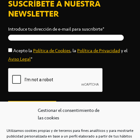
SUSCRÍBETE A NUESTRA
NEWSLETTER
Introduce tu dirección de e-mail para suscribirte*
Acepto la
Política de Cookies
, la
Política de Privacidad
y el
Aviso Legal
*
Gestionar el consentimiento de
las cookies
Utilizamos cookies propias y de terceros para fines analíticos y para mostrarte
publicidad personalizada en base a un perfil elaborado a partir de tus hábitos
secretaria@cbcanarias.es