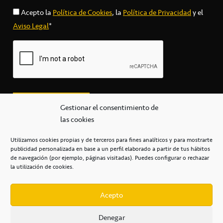
Acepto la
Política de Cookies
, la
Política de Privacidad
y el
Aviso Legal
*
Gestionar el consentimiento de
las cookies
Utilizamos cookies propias y de terceros para fines analíticos y para mostrarte
publicidad personalizada en base a un perfil elaborado a partir de tus hábitos
secretaria@cbcanarias.es
de navegación (por ejemplo, páginas visitadas). Puedes configurar o rechazar
+34 922 253 684
+34 922 315 909
la utilización de cookies.
C/Mercedes, s/n, Pabellón Insular de Tenerife Santiago Martín
Casa del Deporte / 38108 – La Laguna
Acepto
Denegar