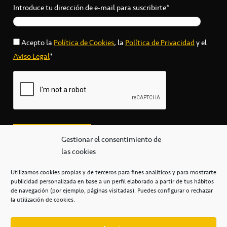
Introduce tu dirección de e-mail para suscribirte*
Acepto la
Política de Cookies
, la
Política de Privacidad
y el
Aviso Legal
*
Gestionar el consentimiento de
las cookies
Utilizamos cookies propias y de terceros para fines analíticos y para mostrarte
publicidad personalizada en base a un perfil elaborado a partir de tus hábitos
secretaria@cbcanarias.es
de navegación (por ejemplo, páginas visitadas). Puedes configurar o rechazar
+34 922 253 684
+34 922 315 909
la utilización de cookies.
C/Mercedes, s/n, Pabellón Insular de Tenerife Santiago Martín