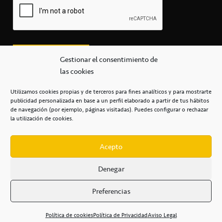
Gestionar el consentimiento de
las cookies
Utilizamos cookies propias y de terceros para fines analíticos y para mostrarte
publicidad personalizada en base a un perfil elaborado a partir de tus hábitos
secretaria@cbcanarias.es
de navegación (por ejemplo, páginas visitadas). Puedes configurar o rechazar
+34 922 253 684
+34 922 315 909
la utilización de cookies.
C/Mercedes, s/n, Pabellón Insular de Tenerife Santiago Martín
Casa del Deporte / 38108 – La Laguna
Acepto
Denegar
POLÍTICA DE PRIVACIDAD
/
POLÍTICA DE COOKIES
/
Preferencias
AVISO LEGAL
/
CONDICIONES
COMERCIALES
/
ACCESIBILIDAD
Política de cookies
Política de Privacidad
Aviso Legal