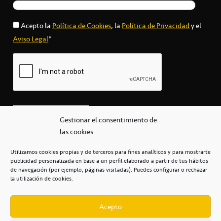
Acepto la
Política de Cookies
, la
Política de Privacidad
y el
Aviso Legal
*
Gestionar el consentimiento de
las cookies
Utilizamos cookies propias y de terceros para fines analíticos y para mostrarte
publicidad personalizada en base a un perfil elaborado a partir de tus hábitos
secretaria@cbcanarias.es
de navegación (por ejemplo, páginas visitadas). Puedes configurar o rechazar
+34 922 253 684
+34 922 315 909
la utilización de cookies.
C/Mercedes, s/n, Pabellón Insular de Tenerife Santiago Martín
Casa del Deporte / 38108 – La Laguna
Acepto