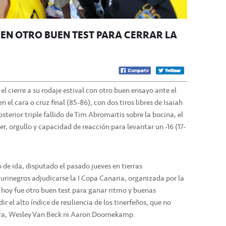
 EN OTRO BUEN TEST PARA CERRAR LA
l cierre a su rodaje estival con otro buen ensayo ante el
el cara o cruz final (85-86), con dos tiros libres de Isaiah
terior triple fallido de Tim Abromaitis sobre la bocina, el
r, orgullo y capacidad de reacción para levantar un -16 (17-
 de ida, disputado el pasado jueves en tierras
urinegros adjudicarse la I Copa Canaria, organizada por la
 hoy fue otro buen test para ganar ritmo y buenas
r el alto índice de resiliencia de los tinerfeños, que no
ra, Wesley Van Beck ni Aaron Doornekamp.