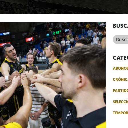
BUSC
Buscar.
CATE
ABONO
CRÓNIC
PARTID
SELECCI
TEMPO