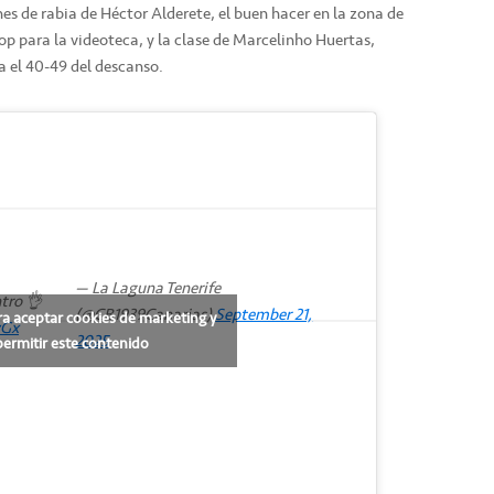
s de rabia de Héctor Alderete, el buen hacer en la zona de
op para la videoteca, y la clase de Marcelinho Huertas,
a el 40-49 del descanso.
— La Laguna Tenerife
ntro 👌
(@CB1939Canarias)
September 21,
ra aceptar cookies de marketing y
yGx
2025
permitir este contenido