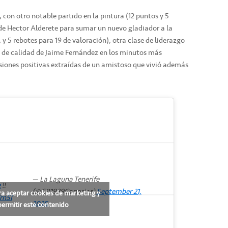
 con otro notable partido en la pintura (12 puntos y 5
 de Hector Alderete para sumar un nuevo gladiador a la
, y 5 rebotes para 19 de valoración), otra clase de liderazgo
s de calidad de Jaime Fernández en los minutos más
usiones positivas extraídas de un amistoso que vivió además
— La Laguna Tenerife
e
‼️
(@CB1939Canarias)
September 21,
ra aceptar cookies de marketing y
rn5I
2025
permitir este contenido