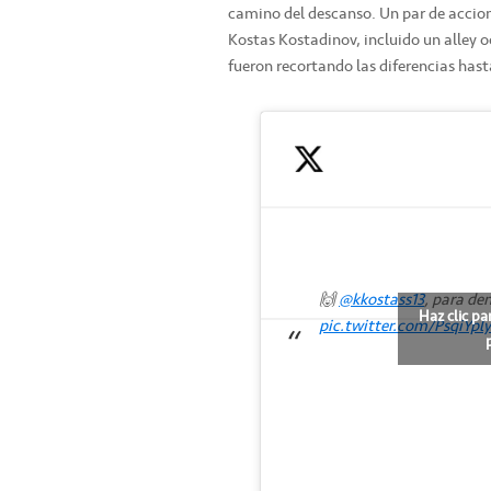
camino del descanso. Un par de accione
Kostas Kostadinov, incluido un alley o
fueron recortando las diferencias hast
🙌
@kkostass13
, para de
Haz clic pa
pic.twitter.com/PsqiYpl