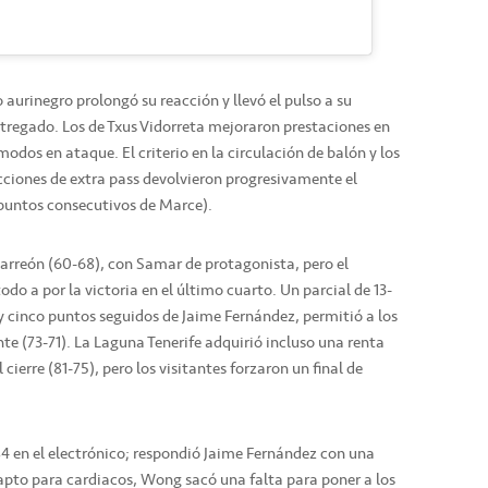
o aurinegro prolongó su reacción y llevó el pulso a su
ntregado. Los de Txus Vidorreta mejoraron prestaciones en
dos en ataque. El criterio en la circulación de balón y los
cciones de extra pass devolvieron progresivamente el
 puntos consecutivos de Marce).
arreón (60-68), con Samar de protagonista, pero el
odo a por la victoria en el último cuarto. Un parcial de 13-
 y cinco puntos seguidos de Jaime Fernández, permitió a los
ante (73-71). La Laguna Tenerife adquirió incluso una renta
cierre (81-75), pero los visitantes forzaron un final de
84 en el electrónico; respondió Jaime Fernández con una
 apto para cardiacos, Wong sacó una falta para poner a los