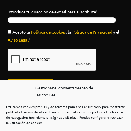
Introduce tu dirección de e-mail para suscribirte*
Acepto la
Política de Cookies
, la
Política de Privacidad
y el
Aviso Legal
*
Gestionar el consentimiento de
las cookies
Utilizamos cookies propias y de terceros para fines analíticos y para mostrarte
publicidad personalizada en base a un perfil elaborado a partir de tus hábitos
secretaria@cbcanarias.es
de navegación (por ejemplo, páginas visitadas). Puedes configurar o rechazar
+34 922 253 684
+34 922 315 909
la utilización de cookies.
C/Mercedes, s/n, Pabellón Insular de Tenerife Santiago Martín