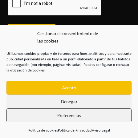
Gestionar el consentimiento de
las cookies
Utilizamos cookies propias y de terceros para fines analíticos y para mostrarte
publicidad personalizada en base a un perfil elaborado a partir de tus hábitos
secretaria@cbcanarias.es
de navegación (por ejemplo, páginas visitadas). Puedes configurar o rechazar
+34 922 253 684
+34 922 315 909
la utilización de cookies.
C/Mercedes, s/n, Pabellón Insular de Tenerife Santiago Martín
Casa del Deporte / 38108 – La Laguna
Acepto
Denegar
POLÍTICA DE PRIVACIDAD
/
POLÍTICA DE COOKIES
/
Preferencias
AVISO LEGAL
/
CONDICIONES
COMERCIALES
/
ACCESIBILIDAD
Política de cookies
Política de Privacidad
Aviso Legal