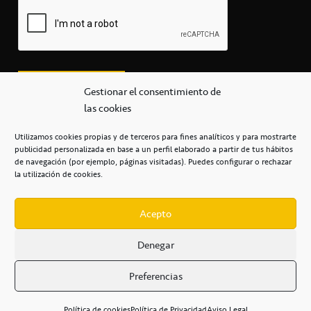
Gestionar el consentimiento de
las cookies
Utilizamos cookies propias y de terceros para fines analíticos y para mostrarte
publicidad personalizada en base a un perfil elaborado a partir de tus hábitos
secretaria@cbcanarias.es
de navegación (por ejemplo, páginas visitadas). Puedes configurar o rechazar
+34 922 253 684
+34 922 315 909
la utilización de cookies.
C/Mercedes, s/n, Pabellón Insular de Tenerife Santiago Martín
Casa del Deporte / 38108 – La Laguna
Acepto
Denegar
POLÍTICA DE PRIVACIDAD
/
POLÍTICA DE COOKIES
/
Preferencias
AVISO LEGAL
/
CONDICIONES
COMERCIALES
/
ACCESIBILIDAD
Política de cookies
Política de Privacidad
Aviso Legal