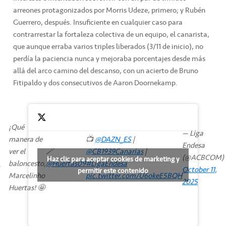
arreones protagonizados por Morris Udeze, primero; y Rubén
Guerrero, después. Insuficiente en cualquier caso para
contrarrestar la fortaleza colectiva de un equipo, el canarista,
que aunque erraba varios triples liberados (3/11 de inicio), no
perdía la paciencia nunca y mejoraba porcentajes desde más
allá del arco camino del descanso, con un acierto de Bruno
Fitipaldo y dos consecutivos de Aaron Doornekamp.
¡Qué
— Liga
manera de
📺
@DAZN_ES
|
Endesa
ver el
🪄
@CB1939Canarias
|
(@ACBCOM)
Haz clic para aceptar cookies de marketing y
baloncesto,
@Huertas09
#LigaEndesa
October 11,
permitir este contenido
Marcelinho
pic.twitter.com/U6okeE5BQH
2025
Huertas! 🤩