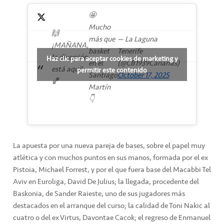
🤩
Mucho
🙌
más que
— La Laguna
¡MAÑANA,
basket
Tenerife
la diversión
Haz clic para aceptar cookies de marketing y
en el
(@CB1939Canarias)
está aquí!
permitir este contenido
Santiago
October 17, 2025
🏀
Martín
👇
La apuesta por una nueva pareja de bases, sobre el papel muy
atlética y con muchos puntos en sus manos, formada por el ex
Pistoia, Michael Forrest, y por el que fuera base del Macabbi Tel
Aviv en Euroliga, David De Julius; la llegada, procedente del
Baskonia, de Sander Raieste, uno de sus jugadores más
destacados en el arranque del curso; la calidad de Toni Nakic al
cuatro o del ex Virtus, Davontae Cacok; el regreso de Enmanuel