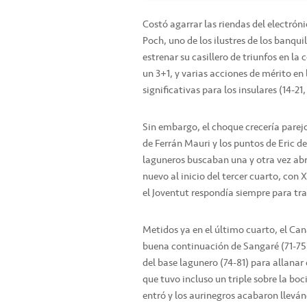
Costó agarrar las riendas del electróni
Poch, uno de los ilustres de los banqui
estrenar su casillero de triunfos en l
un 3+1, y varias acciones de mérito e
significativas para los insulares (14-21,
Sin embargo, el choque crecería parejo
de Ferrán Mauri y los puntos de Eric d
laguneros buscaban una y otra vez abri
nuevo al inicio del tercer cuarto, co
el Joventut respondía siempre para trat
Metidos ya en el último cuarto, el Can
buena continuación de Sangaré (71-75)
del base lagunero (74-81) para allanar 
que tuvo incluso un triple sobre la boci
entró y los aurinegros acabaron llevá