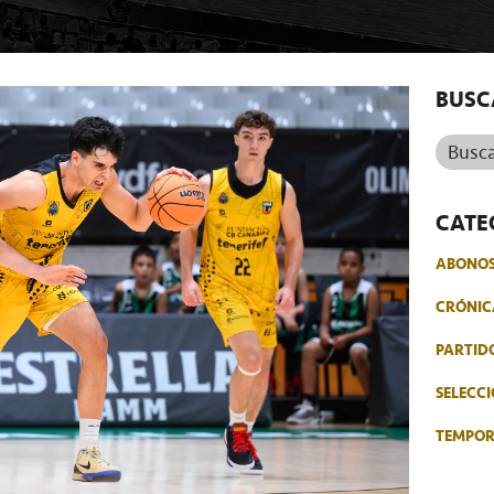
BUSC
Buscar.
CATE
ABONO
CRÓNIC
PARTID
SELECCI
TEMPO