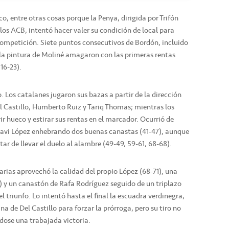
co, entre otras cosas porque la Penya, dirigida por Trifón
llos ACB, intentó hacer valer su condición de local para
a competición. Siete puntos consecutivos de Bordón, incluido
n la pintura de Moliné amagaron con las primeras rentas
 16-23).
. Los catalanes jugaron sus bazas a partir de la dirección
el Castillo, Humberto Ruiz y Tariq Thomas; mientras los
r hueco y estirar sus rentas en el marcador. Ocurrió de
n Xavi López enhebrando dos buenas canastas (41-47), aunque
ar de llevar el duelo al alambre (49-49, 59-61, 68-68).
arias aprovechó la calidad del propio López (68-71), una
 y un canastón de Rafa Rodríguez seguido de un triplazo
el triunfo. Lo intentó hasta el final la escuadra verdinegra,
na de Del Castillo para forzar la prórroga, pero su tiro no
ndose una trabajada victoria.