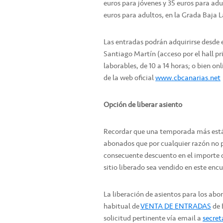
euros para jóvenes y 35 euros para adu
euros para adultos, en la Grada Baja L
Las entradas podrán adquirirse desde es
Santiago Martín (acceso por el hall pri
laborables, de 10 a 14 horas; o bien on
de la web oficial
www.cbcanarias.net
Opción de liberar asiento
Recordar que una temporada más está o
abonados que por cualquier razón no p
consecuente descuento en el importe d
sitio liberado sea vendido en este enc
La liberación de asientos para los abo
habitual de
VENTA DE ENTRADAS
de 
solicitud pertinente vía email a
secret