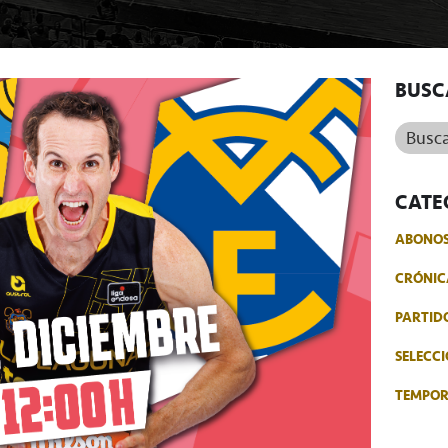
BUSC
Buscar.
CATE
ABONO
CRÓNIC
PARTID
SELECCI
TEMPO