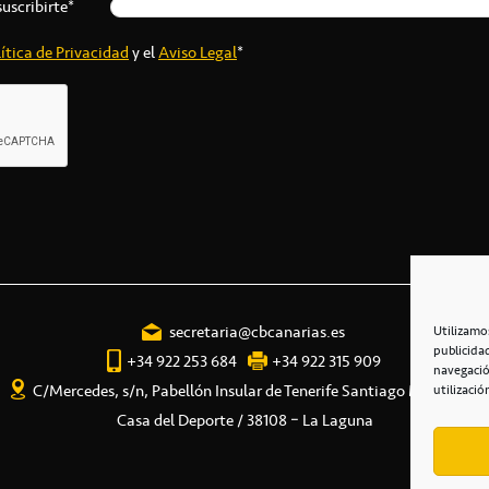
suscribirte*
ítica de Privacidad
y el
Aviso Legal
*
secretaria@cbcanarias.es
Utilizamo
publicida
+34 922 253 684
+34 922 315 909
navegació
C/Mercedes, s/n, Pabellón Insular de Tenerife Santiago Martín
utilizació
Casa del Deporte / 38108 – La Laguna