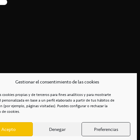
Gestionar el consentimiento de las cookies
s cookies propias y de terceros para fines analíticos y para mostrarte
d personalizada en base a un perfil elaborado a partir de tus hábitos de
n (por ejemplo, páginas visitadas). Puedes configurar o rechazar la
n de cookies.
Acepto
Denegar
Preferencias