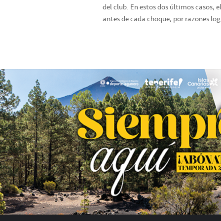
del club. En estos dos últimos casos, e
antes de cada choque, por razones logí