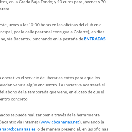
ltos, en la Grada Baja Fondo; y 40 euros para jóvenes y 70
ateral.
te jueves a las 10:00 horas en las oficinas del club en el
ncipal, por la calle peatonal contigua a Cofarte), en días
line, vía Bacantix, pinchando en la pestaña de
ENTRADAS
perativo el servicio de liberar asientos para aquellos
uedan venir a algún encuentro. La iniciativa acarreará el
el abono de la temporada que viene, en el caso de que el
uentro concreto.
nados se puede realizar bien a través de la herramienta
Bacantix vía internet (
www.cbcanarias.net
), enviando la
aria@cbcanarias.es
; o de manera presencial, en las oficinas