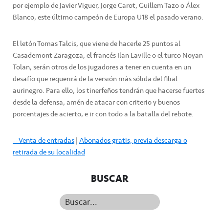
por ejemplo de Javier Viguer, Jorge Carot, Guillem Tazo o Álex
Blanco, este último campeón de Europa U18 el pasado verano.
El letón Tomas Talcis, que viene de hacerle 25 puntos al
Casademont Zaragoza; el francés Ilan Laville o el turco Noyan
Tolan, serán otros de los jugadores a tener en cuenta en un
desafío que requerirá de la versión más sólida del filial
aurinegro. Para ello, los tinerfeños tendrán que hacerse fuertes
desde la defensa, amén de atacar con criterio y buenos
porcentajes de acierto, e ir con todo a la batalla del rebote.
-- Venta de entradas
|
Abonados gratis, previa descarga o
retirada de su localidad
BUSCAR
Buscar...