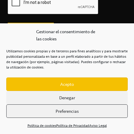
Gestionar el consentimiento de
las cookies
Utilizamos cookies propias y de terceros para fines analíticos y para mostrarte
publicidad personalizada en base a un perfil elaborado a partir de tus hábitos
secretaria@cbcanarias.es
de navegación (por ejemplo, páginas visitadas). Puedes configurar o rechazar
+34 922 253 684
+34 922 315 909
la utilización de cookies.
C/Mercedes, s/n, Pabellón Insular de Tenerife Santiago Martín
Casa del Deporte / 38108 – La Laguna
Acepto
Denegar
POLÍTICA DE PRIVACIDAD
/
POLÍTICA DE COOKIES
/
Preferencias
AVISO LEGAL
/
CONDICIONES
COMERCIALES
/
ACCESIBILIDAD
Política de cookies
Política de Privacidad
Aviso Legal