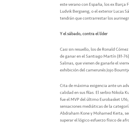
este verano con España; los ex Barça F
Ludvik Bergseng; o el exterior Lucas 
tendrán que contrarrestar los aurinegr
Y el sábado, contra el líder
Casi sin resuello, los de Ronald Cómez
de ganar en el Santiago Martín (81-76)
Salinas, que vienen de ganarle el vier
exhibición del camerunés Jojo Boumtje 
Cita de máxima exigencia ante un adv
calidad en sus filas. El serbio Nikola 
fue el MVP del último Eurobasket U16
sensaciones mediáticas de la categoría
Abdraham Kone y Mohamed Keita, será
superar el lógico esfuerzo físico de a