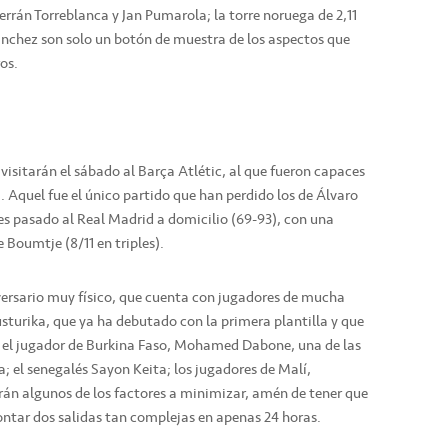
errán Torreblanca y Jan Pumarola; la torre noruega de 2,11
Sánchez son solo un botón de muestra de los aspectos que
os.
 visitarán el sábado al Barça Atlétic, al que fueron capaces
. Aquel fue el único partido que han perdido los de Álvaro
nes pasado al Real Madrid a domicilio (69-93), con una
Boumtje (8/11 en triples).
ersario muy físico, que cuenta con jugadores de mucha
Kusturika, que ya ha debutado con la primera plantilla y que
; el jugador de Burkina Faso, Mohamed Dabone, una de las
; el senegalés Sayon Keita; los jugadores de Malí,
n algunos de los factores a minimizar, amén de tener que
frontar dos salidas tan complejas en apenas 24 horas.