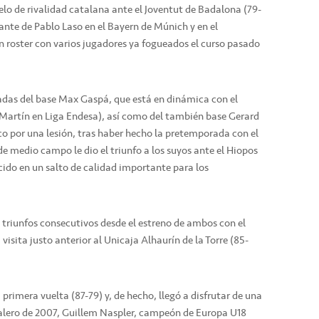
uelo de rivalidad catalana ante el Joventut de Badalona (79-
ante de Pablo Laso en el Bayern de Múnich y en el
n roster con varios jugadores ya fogueados el curso pasado
nadas del base Max Gaspá, que está en dinámica con el
 Martín en Liga Endesa), así como del también base Gerard
co por una lesión, tras haber hecho la pretemporada con el
de medio campo le dio el triunfo a los suyos ante el Hiopos
cido en un salto de calidad importante para los
triunfos consecutivos desde el estreno de ambos con el
 visita justo anterior al Unicaja Alhaurín de la Torre (85-
 primera vuelta (87-79) y, de hecho, llegó a disfrutar de una
 El alero de 2007, Guillem Naspler, campeón de Europa U18