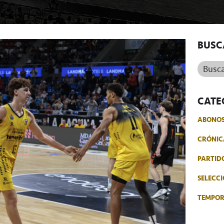
BUSC
Buscar.
CATE
ABONO
CRÓNIC
PARTID
SELECCI
TEMPO