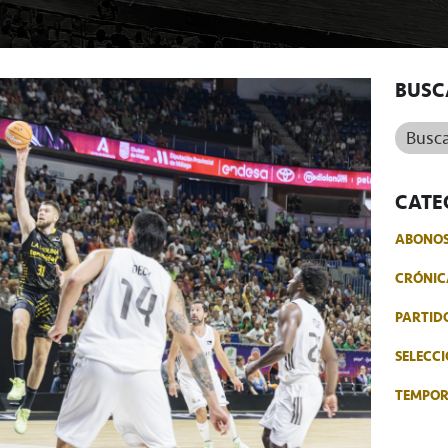
BUSC
Buscar.
CATE
ABONO
CRÓNIC
PARTID
SELECCI
TEMPO