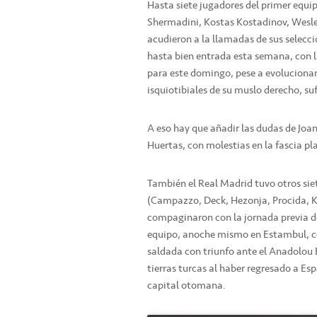
Hasta siete jugadores del primer equip
Shermadini, Kostas Kostadinov, Wesle
acudieron a la llamadas de sus selecc
hasta bien entrada esta semana, con l
para este domingo, pese a evolucionar
isquiotibiales de su muslo derecho, s
A eso hay que añadir las dudas de Joan
Huertas, con molestias en la fascia pl
También el Real Madrid tuvo otros si
(Campazzo, Deck, Hezonja, Procida, Kr
compaginaron con la jornada previa d
equipo, anoche mismo en Estambul, co
saldada con triunfo ante el Anadolou E
tierras turcas al haber regresado a Es
capital otomana.