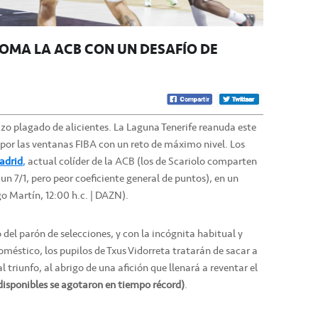
TOMA LA ACB CON UN DESAFÍO DE
azo plagado de alicientes. La Laguna Tenerife reanuda este
por las ventanas FIBA con un reto de máximo nivel. Los
adrid
,
actual colíder de la ACB (los de Scariolo comparten
un 7/1, pero peor coeficiente general de puntos), en un
go Martín, 12:00 h.c. | DAZN).
 del parón de selecciones, y con la incógnita habitual y
méstico, los pupilos de Txus Vidorreta tratarán de sacar a
l triunfo, al abrigo de una afición que llenará a reventar el
disponibles se agotaron en tiempo récord)
.