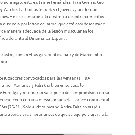
o aurinegro, esto es, Jaime Fernández, Fran Guerra, Gio
y Van Beck, Thomas Scrubb y el joven Dylan Bordón,
iones, y no se sumaron a la dinámica de entrenamientos
a ausencia por lesión de Jaime, que está casi descartado
 de manera adecuada de la lesión muscular en los
ufrida durante el Dinamarca-España.
 Sastre, con un virus gastrointestinal; y de Marcelinho
antar.
ete jugadores convocados para las ventanas FIBA
ämer, Almansa y Feliz), si bien en su caso lo
e Euroliga y retomaron ya el pulso de compromisos con su
incidiendo con una nueva jornada del torneo continental,
fes (75-81). Solo el dominicano André Feliz no viajó a
paña apenas unas horas antes de que su equipo viajara a la