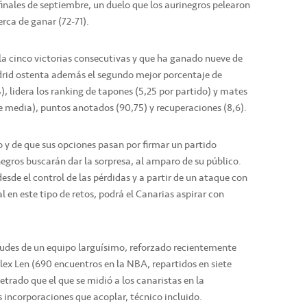
inales de septiembre, un duelo que los aurinegros pelearon
erca de ganar (72-71).
ula cinco victorias consecutivas y que ha ganado nueve de
drid ostenta además el segundo mejor porcentaje de
), lidera los ranking de tapones (5,25 por partido) y mates
 de media), puntos anotados (90,75) y recuperaciones (8,6).
ío y de que sus opciones pasan por firmar un partido
negros buscarán dar la sorpresa, al amparo de su público.
desde el control de las pérdidas y a partir de un ataque con
l en este tipo de retos, podrá el Canarias aspirar con
tudes de un equipo larguísimo, reforzado recientemente
Alex Len (690 encuentros en la NBA, repartidos en siete
trado que el que se midió a los canaristas en la
incorporaciones que acoplar, técnico incluido.