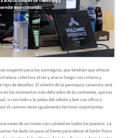
ra aceptar cookies de marketing y
permitir este contenido
más exigente para los aurinegros, que tendrán que ofrecer
ortaleza colectiva atrás y atacar luego con criterio y
 tipo de desafíos. El aliento de la parroquia canarista será
os en los momentos más delicados de la contienda, que los
val, ir con todo a la pelea del rebote y leer con oficio y
 por el camino serán igualmente factores importantes.
taciones de un roster con calidad en todos los puestos. La
Samar ha dado un paso al frente para elevar el listón físico