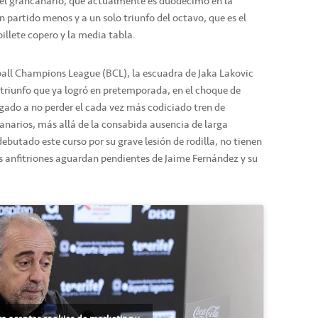
, el grancanario, que actualmente es duodécimo en la
n partido menos y a un solo triunfo del octavo, que es el
billete copero y la media tabla.
tball Champions League (BCL), la escuadra de Jaka Lakovic
 el triunfo que ya logró en pretemporada, en el choque de
igado a no perder el cada vez más codiciado tren de
anarios, más allá de la consabida ausencia de larga
ebutado este curso por su grave lesión de rodilla, no tienen
os anfitriones aguardan pendientes de Jaime Fernández y su