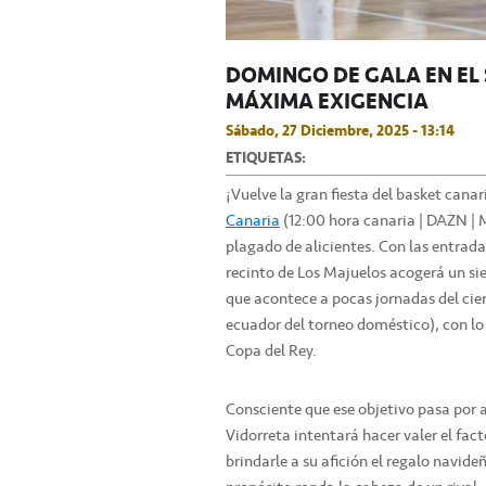
DOMINGO DE GALA EN EL
MÁXIMA EXIGENCIA
Sábado, 27 Diciembre, 2025 - 13:14
ETIQUETAS:
¡Vuelve la gran fiesta del basket cana
Canaria
(12:00 hora canaria | DAZN | 
plagado de alicientes. Con las entrad
recinto de Los Majuelos acogerá un si
que acontece a pocas jornadas del cier
ecuador del torneo doméstico), con lo 
Copa del Rey.
Consciente que ese objetivo pasa por a
Vidorreta intentará hacer valer el fac
brindarle a su afición el regalo navid