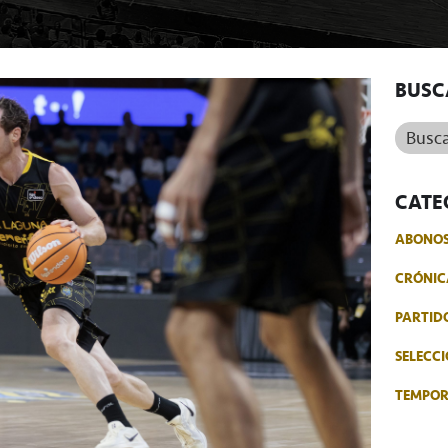
BUSC
Buscar.
CATE
ABONO
CRÓNIC
PARTID
SELECCI
TEMPO