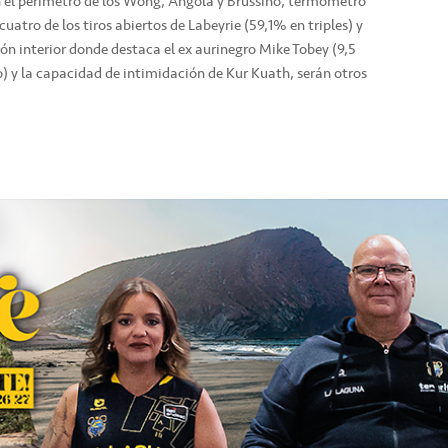
n el perímetro de los Wong, Angola y Brussino, termómetro
 cuatro de los tiros abiertos de Labeyrie (59,1% en triples) y
ión interior donde destaca el ex aurinegro Mike Tobey (9,5
o) y la capacidad de intimidación de Kur Kuath, serán otros